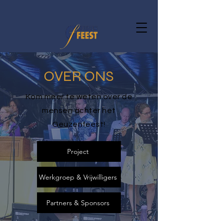
OVER ONS
Kom meer te weten over de
mensen achter het
Geuzenfeest!
Project
Werkgroep & Vrijwilligers
Partners & Sponsors