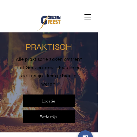
PRAKTISCH
Alle praktische zaken omtrent
het Geuzenfeest - locatie en
eetfestijn - kom je hier te
weten!
Locatie
Eetfestijn